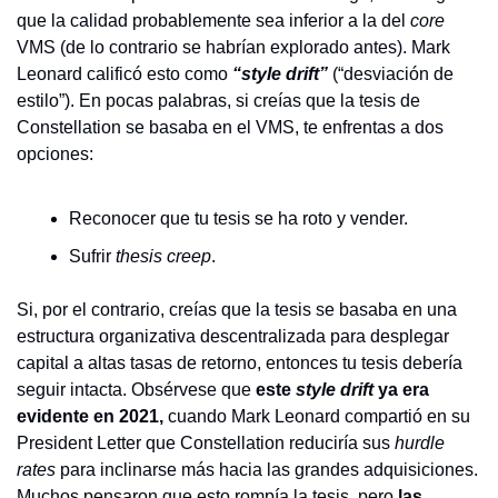
que la calidad probablemente sea inferior a la del 
core
VMS (de lo contrario se habrían explorado antes). Mark 
Leonard calificó esto como 
“style drift”
 (“desviación de 
estilo”). En pocas palabras, si creías que la tesis de 
Constellation se basaba en el VMS, te enfrentas a dos 
opciones:
Reconocer que tu tesis se ha roto y vender.
Sufrir 
thesis creep
.
Si, por el contrario, creías que la tesis se basaba en una 
estructura organizativa descentralizada para desplegar 
capital a altas tasas de retorno, entonces tu tesis debería 
seguir intacta. Obsérvese que 
este 
style drift
 ya era 
evidente en 2021,
 cuando Mark Leonard compartió en su 
President Letter que Constellation reduciría sus 
hurdle 
rates
 para inclinarse más hacia las grandes adquisiciones. 
Muchos pensaron que esto rompía la tesis, pero 
las 