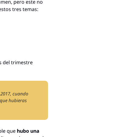
men, pero este no 
estos tres temas:
s del trimestre 
 2017, cuando 
que hubieras 
ble que 
hubo una 