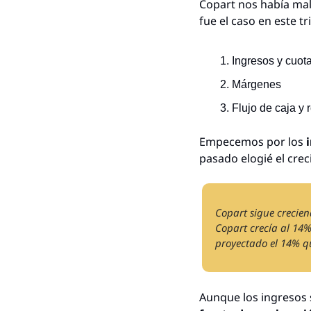
Copart nos había mal
fue el caso en este t
Ingresos y cuot
Márgenes
Flujo de caja y 
Empecemos por los 
pasado elogié el crec
Copart sigue crecien
Copart crecía al 14%
proyectado el 14% qu
Aunque los ingresos 