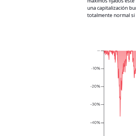
máximos fijados este 
una capitalización bur
totalmente normal si