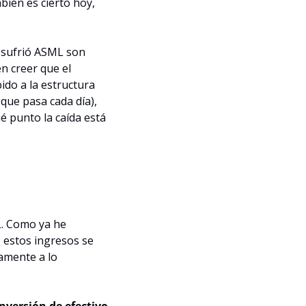
ién es cierto hoy, 
sufrió ASML son 
n creer que el 
do a la estructura 
ue pasa cada día), 
 punto la caída está 
. Como ya he 
estos ingresos se 
amente a lo 
nversión de efectivo
. 