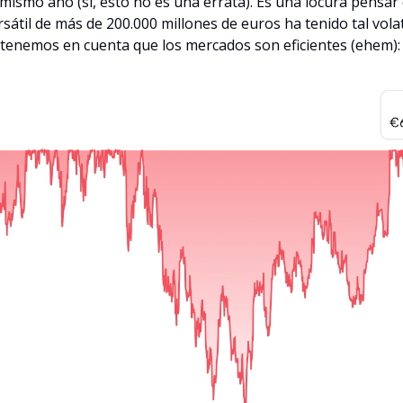
mismo año (sí, esto no es una errata). Es una locura pensa
sátil de más de 200.000 millones de euros ha tenido tal volati
 tenemos en cuenta que los mercados son eficientes (ehem):