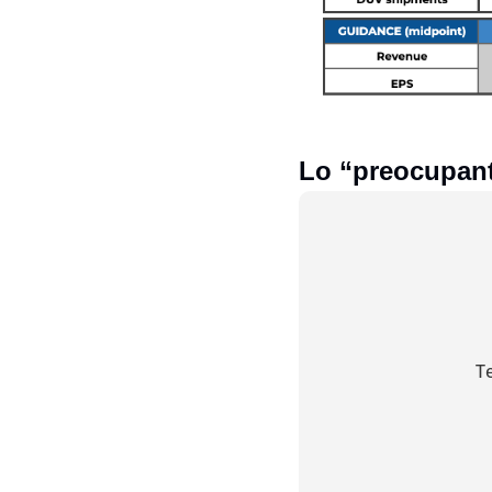
Lo “preocupant
T