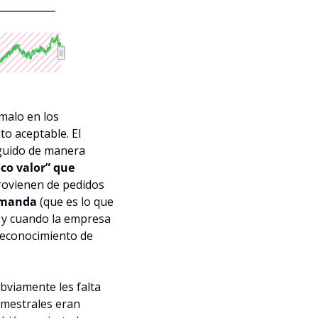
malo en los 
o aceptable. El 
guido de manera 
oco valor” que 
rovienen de pedidos 
demanda
 (que es lo que 
 y cuando la empresa 
reconocimiento de 
bviamente les falta 
imestrales eran 