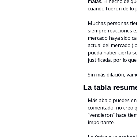
malas. El hecho de qu
cuando fueron de lo 
Muchas personas tien
siempre reacciones e
mercado haya sido ca
actual del mercado (l
pueda haber cierta s
justificada, por lo qu
Sin más dilación, vamo
La tabla resum
Más abajo puedes enc
comentado, no creo q
“vendieron” hace tiemp
importante.
Lo único que probabl