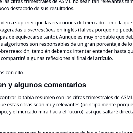
e las cifras trimestrales de ASML no sean tan relevantes tamb
poco destacado de sus resultados.
den a suponer que las reacciones del mercado como la que 
xageradas u 
overreactions 
en inglés (tal vez porque no puede
paz de equivocarse tanto). Aunque es muy probable que debi
os algoritmos son responsables de un gran porcentaje de lo q
obrerreacción, también debemos intentar entender hasta qué
e compartiré algunas reflexiones al final del artículo.
s con ello.
en y algunos comentarios
ontrar la tabla resumen con las cifras trimestrales de ASML
ue estas cifras sean muy relevantes (principalmente porque 
o, y el mercado mira hacia el futuro), así que saltaré direct
emente merezca la pena mencionar de los números es la 
co