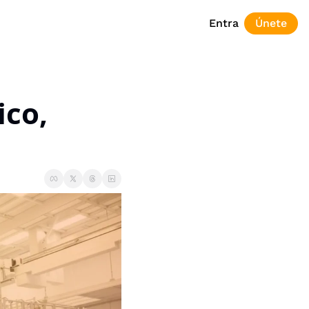
Entra
Únete
co, 