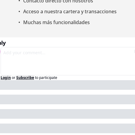
Contacto directo con nosotros
Acceso a nuestra cartera y transacciones
Muchas más funcionalidades
ly
Login
or
Subscribe
to participate