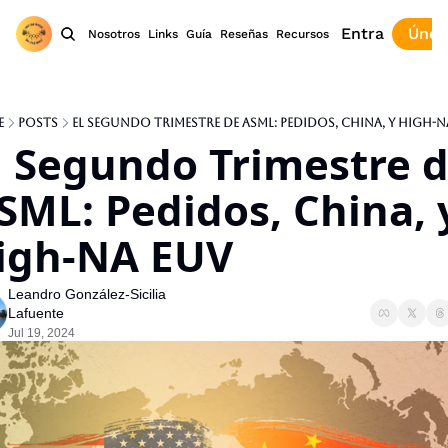
Entra
Únet
Nosotros
Links
Guía
Reseñas
Recursos
e
Posts
El Segundo Trimestre de ASML: Pedidos, China, y high-N
l Segundo Trimestre d
SML: Pedidos, China, y
igh-NA EUV
Leandro González-Sicilia 
Lafuente
Jul 19, 2024