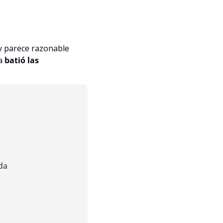
 y parece razonable 
a 
batió las 
da