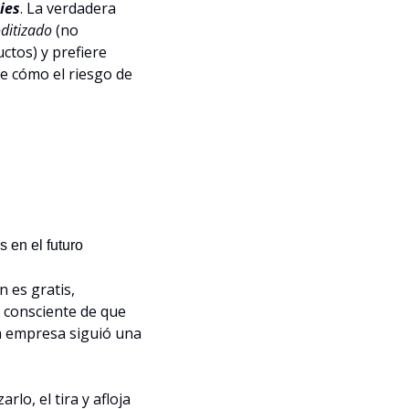
ies
. La verdadera 
ditizado
 (no 
ctos) y prefiere 
e cómo el riesgo de 
 en el futuro
es gratis, 
consciente de que 
 (no lo han ocultado), por lo que la empresa siguió una 
lo, el tira y afloja 