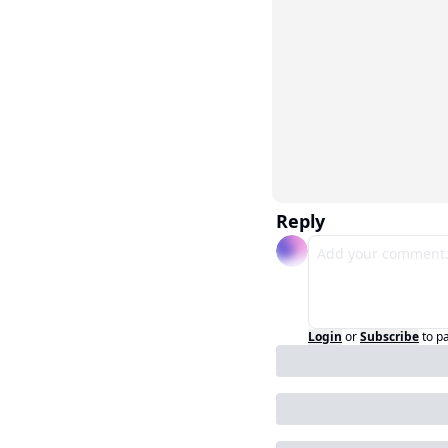
Reply
Login
or
Subscribe
to p