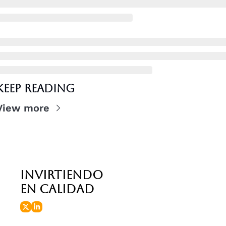
Keep Reading
View more
invirtiendo 
en calidad