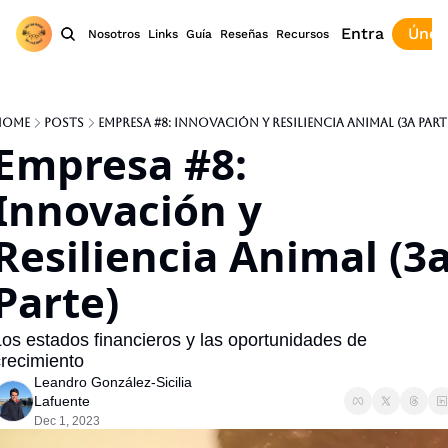
Entra
Únet
Nosotros
Links
Guía
Reseñas
Recursos
Home
Posts
Empresa #8: Innovación y Resiliencia Animal (3a Part
Empresa #8: 
Innovación y 
Resiliencia Animal (3a
Parte)
os estados financieros y las oportunidades de 
recimiento
Leandro González-Sicilia 
Lafuente
Dec 1, 2023