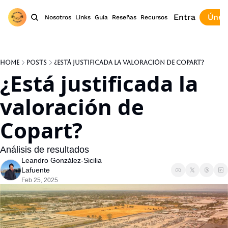
Entra
Únet
Nosotros
Links
Guía
Reseñas
Recursos
Home
Posts
¿Está justificada la valoración de Copart?
¿Está justificada la 
valoración de 
Copart?
Análisis de resultados
Leandro González-Sicilia 
Lafuente
Feb 25, 2025