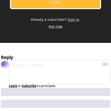
Únete
Already a subscriber?
Sign in
.
Not now
Reply
Login
or
Subscribe
to participate