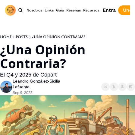
Entra
Únet
Nosotros
Links
Guía
Reseñas
Recursos
Home
Posts
¿Una Opinión Contraria?
¿Una Opinión 
Contraria?
El Q4 y 2025 de Copart
Leandro González-Sicilia 
Lafuente
Sep 9, 2025