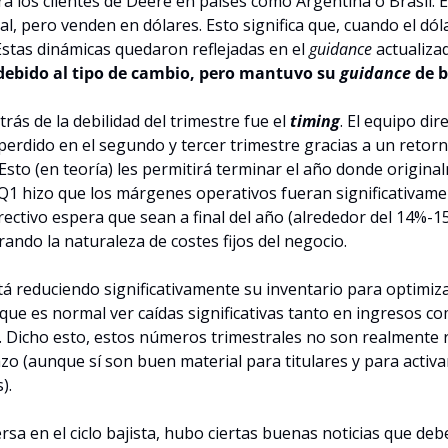
a los clientes de Deere en países como Argentina o Brasil. Es
l, pero venden en dólares. Esto significa que, cuando el dólar
Estas dinámicas quedaron reflejadas en el 
guidance 
actualizad
debido al tipo de cambio, pero mantuvo su 
guidance 
de b
ás de la debilidad del trimestre fue el 
timing
. El equipo dir
perdido en el segundo y tercer trimestre gracias a un retorno
 Esto (en teoría) les permitirá terminar el año donde origina
Q1 hizo que los márgenes operativos fueran significativamen
irectivo espera que sean a final del año (alrededor del 14%-1
rando la naturaleza de costes fijos del negocio.
stá reduciendo significativamente su inventario para optimiz
lo que es normal ver caídas significativas tanto en ingresos co
 Dicho esto, estos números trimestrales no son realmente re
o (aunque sí son buen material para titulares y para activar
).
sa en el ciclo bajista, hubo ciertas buenas noticias que debe