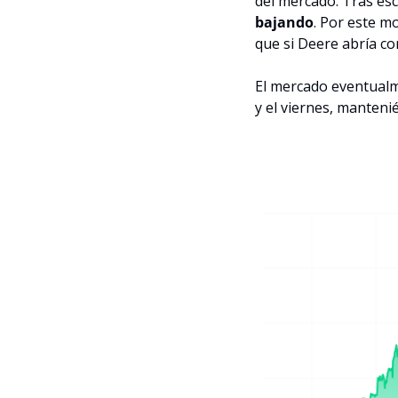
del mercado. Tras esc
bajando
. Por este m
que si Deere abría co
El mercado eventualme
y el viernes, manteni