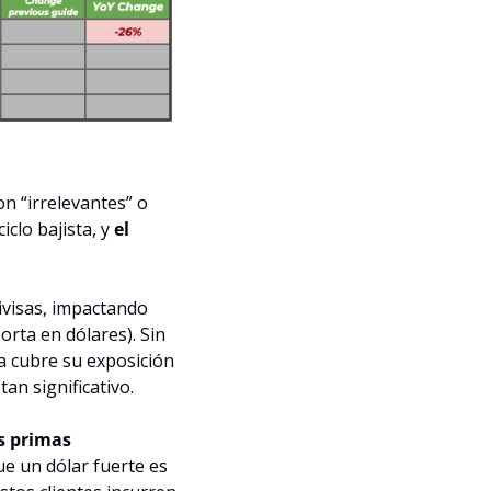
n “irrelevantes” o 
clo bajista, y 
el 
ivisas, impactando 
ta en dólares). Sin 
 cubre su exposición 
an significativo.
s primas 
que un dólar fuerte es 