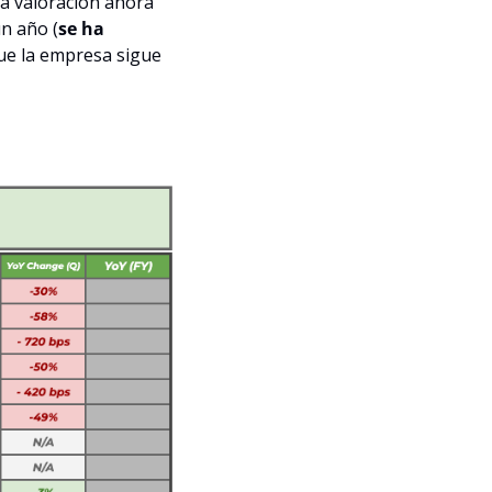
a valoración ahora 
n año (
se ha 
que la empresa sigue 