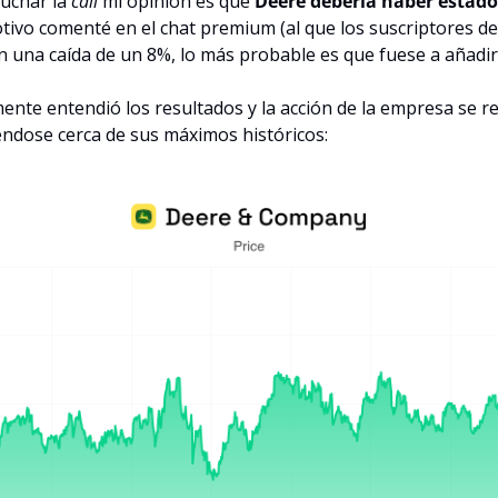
uchar la 
call 
mi opinión es que 
Deere debería haber estado
otivo comenté en el chat premium (al que los suscriptores de
n una caída de un 8%, lo más probable es que fuese a añadir 
nte entendió los resultados y la acción de la empresa se re
éndose cerca de sus máximos históricos: