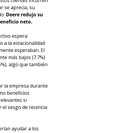
tos clientes incurren 
 se aprecia, su 
o: 
Deere redujo su 
eneficio neto.
ectivo espera 
 a la estacionalidad 
lmente esperaban. El 
te más bajos (7.7%) 
5%), algo que también 
ar la empresa durante 
mo beneficios 
levantes si 
 el sesgo de recencia 
rían ayudar a los 