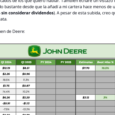
cados de los que quiero hablar. También echaré un vistazo l
do bastante desde que la añadí a mi cartera hace menos de u
 sin considerar dividendos
). A pesar de esta subida, creo 
ata.
men de Deere: