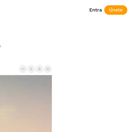
Entra
Únete
?