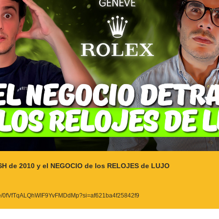
SH de 2010 y el NEGOCIO de los RELOJES de LUJO
ode/0fVfTqALQhWIF9YvFMDdMp?si=af621ba4f25842f9