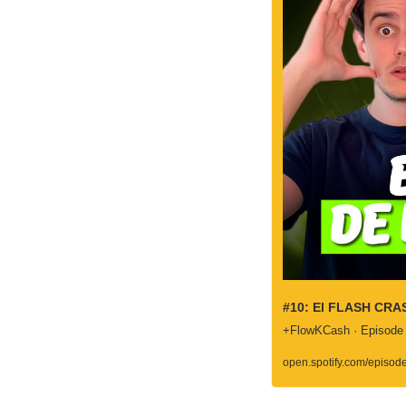
#10: El FLASH CRA
+FlowKCash · Episode
open.spotify.com/epis