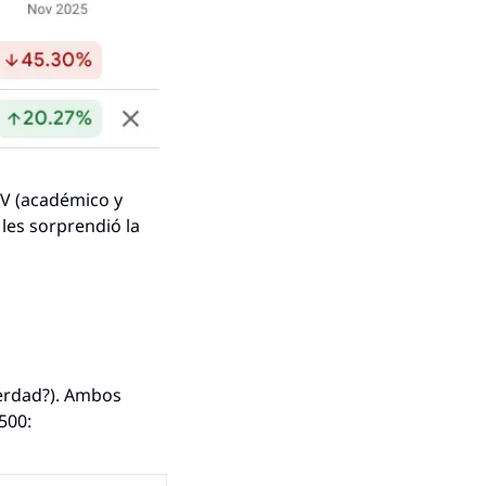
 (académico y 
es sorprendió la 
erdad?). Ambos 
500: