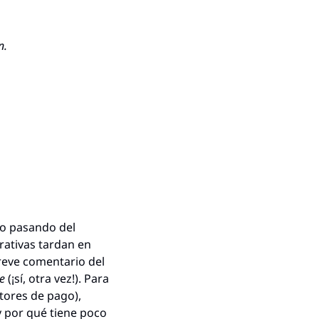
n.
o pasando del 
rativas tardan en 
eve comentario del 
e
 (¡sí, otra vez!). Para 
tores de pago), 
y por qué tiene poco 