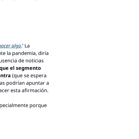
hacer algo
.’ La 
e la pandemia, diría 
sencia de noticias 
 que el segmento 
ntra 
(que se espera 
sas podrían apuntar a 
cer esta afirmación.
specialmente porque 