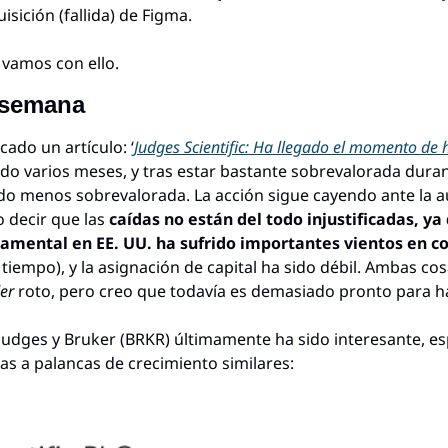
sición (fallida) de Figma.
vamos con ello.
a semana
ado un artículo: ‘
Judges Scientific: Ha llegado el momento de 
o varios meses, y tras estar bastante sobrevalorada durant
do menos sobrevalorada. La acción sigue cayendo ante la au
 decir que las 
caídas no están del todo injustificadas, ya
mental en EE. UU. ha sufrido importantes vientos en co
tiempo), y la asignación de capital ha sido débil. Ambas co
er 
roto, pero creo que todavía es demasiado pronto para ha
 Judges y Bruker (BRKR) últimamente ha sido interesante, e
s a palancas de crecimiento similares: