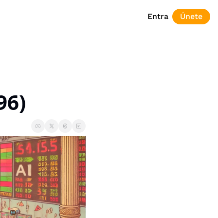
Entra
Únete
96)