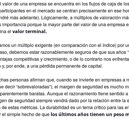
l valor de una empresa se encuentra en los flujos de caja de lo
rticipantes en el mercado se centran precisamente en ese hori
dré más adelante). Lógicamente, a múltiplos de valoración más 
 importancia porque la mayor parte del valor de una empresa e
ina el 
valor terminal.
s un múltiplo exigente (en comparación con el índice) por u
aso, debemos estar razonablemente seguros de que sus años “t
tajas competitivas y crecimiento, o de lo contrario nos enfrent
o y, por ende, a una pérdida permanente de capital.
has personas afirman que, cuando se invierte en empresas a mú
ue decir “sobrevaloradas”), el margen de seguridad es mucho m
parentemente baratas. Aunque el razonamiento tiene sentido a pr
gen de seguridad siempre vendrá dado por la relación entre la e
de estas métricas. La durabilidad es un tema crítico para las e
r el simple hecho de que 
los últimos años tienen un peso má