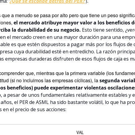
).
ma: ‘
¿Qué se esconde detrás del PER?
’
 que a menudo se pasa por alto pero que tiene un peso significat
iones, 
el mercado atribuye mayor valor a los beneficios d
ciba la durabilidad de su negocio.
 Esto tiene sentido, ¿v
s en el mercado creen en una mayor duración para una empre
able es que estén dispuestos a pagar más por los flujos de ca
esa cuya durabilidad esté en entredicho. La razón principal
as empresas duraderas disfruten de esos flujos de caja es m
comprender que, mientras que la primera variable (los fundament
itud (si no incluimos las empresas cíclicas), la 
segunda variabl
os beneficios) puede experimentar violentas oscilacione
 a pesar de unos fundamentales relativamente estables y en
 años, el PER de ASML ha sido bastante volátil, lo que ha pro
s en el precio de sus acciones: