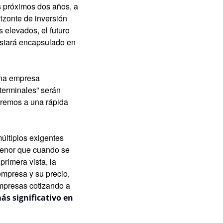
s próximos dos años, a 
zonte de inversión 
elevados, el futuro 
stará encapsulado en 
na empresa 
erminales” serán 
aremos a una rápida 
ltiplos exigentes 
enor que cuando se 
imera vista, la 
mpresa y su precio, 
mpresas cotizando a 
s significativo en 