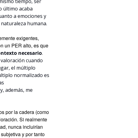
 mismo tiempo, ser 
 último acaba 
uanto a emociones y 
a naturaleza humana.
emente exigentes, 
n un PER alto, es que 
ontexto necesario
. 
 valoración cuando 
ar, el múltiplo 
tiplo normalizado es 
s 
y, además, me 
os por la cadera (como 
loración. Si realmente 
d, nunca incluirían 
ubjetiva y por tanto 