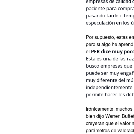
empresas de calidad c
paciente para compra
pasando tarde o tempr
especulación en los 
Por supuesto, estas em
pero si algo he aprend
el 
PER dice muy poco
Esta es una de las ra
busco empresas que pu
puede ser muy engaño
muy diferente del múl
independientemente d
permite hacer los deb
Irónicamente, muchos i
bien dijo Warren Buffet
creyeran que el valor 
parámetros de valoració