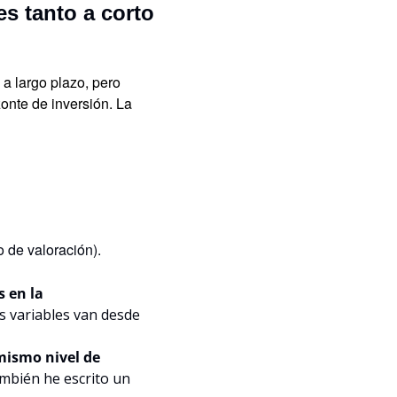
s tanto a corto 
a largo plazo, pero 
nte de inversión. La 
o de valoración).
 en la 
as variables van desde 
mismo nivel de 
ambién he escrito un 