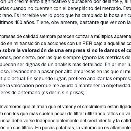
on un crecimiento significativo y duradero por delante y, al
rlas cuando no cuenten con el beneplácito del mercado. Esto
ano. Es increíble ver lo poco que ha cambiado la bosa en c
últimos 400 años. Tiene, obviamente, bastante que ver con l
presas de calidad siempre parecen cotizar a múltiplos aparent
ido en mi transición de acciones con un PER bajo a aquellas co
 sobre la valoración de una empresa si no le damos el c
zones, por cierto, por las que siempre ignoro las métricas de
edan ser dignas de un análisis más detallado. En primer lug
so, llevándome a pasar por alto empresas en las que el múl
tiplo actual. En segundo lugar, prefiero analizar las empresa
e la valoración porque me ayuda a mantener la objetividad 
eres de antemano (es decir, sin prisas).
nversores que afirman que el valor y el crecimiento están ligad
t) son los que más suelen pecar de filtrar utilizando ratios de va
nunca debe verse independientemente del crecimiento y la calida
n en sus filtros. En pocas palabras, la valoración es altamente s