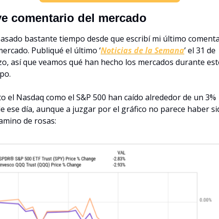
ve comentario del mercado
asado bastante tiempo desde que escribí mi último comentar
mercado. Publiqué el último ‘
Noticias de la Semana
’ el 31 de 
o, así que veamos qué han hecho los mercados durante este
po.
o el Nasdaq como el S&P 500 han caído alrededor de un 3% 
e ese día, aunque a juzgar por el gráfico no parece haber si
amino de rosas: