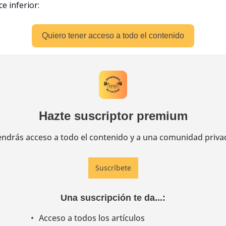
ce inferior:
Quiero tener acceso a todo el contenido
Hazte suscriptor premium
endrás acceso a todo el contenido y a una comunidad priva
Suscríbete
Una suscripción te da...
:
Acceso a todos los artículos