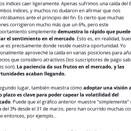
los índices caer ligeramente. Apenas sufrimos una caída del 
mbos índices, y muchos no dudaron en afirmar que nos 
ntrábamos ante el principio del fin. Es cierto que muchas 
ones corrigieron mucho más que un 6%, pero este 
portamiento simplemente 
demuestra lo rápido que puede 
lar el sentimiento en el mercado
. Esto es, en realidad, buen
ue es precisamente donde reside nuestra oportunidad. Yo 
onalmente aproveché la caída en varias posiciones para añad
ecios que considero atractivos (los suscriptores de pago sab
es son). 
La paciencia da sus frutos en el mercado, y las 
rtunidades acaban llegando.
egundo lugar, también muestra cómo 
adoptar una visión a
o plazo es clave para poder capear la volatilidad del 
cado
. Puede que el gráfico anterior muestre "simplemente" 
a del 3% desde el 31 de marzo, pero han ocurrido muchas cos
e entonces, por ejemplo…