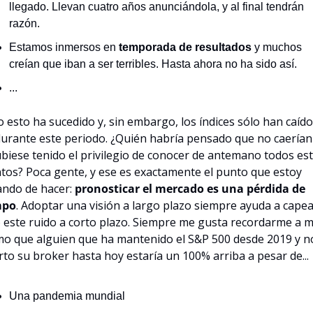
llegado. Llevan cuatro años anunciándola, y al final tendrán 
razón.
Estamos inmersos en 
temporada de resultados
 y muchos 
creían que iban a ser terribles. Hasta ahora no ha sido así.
...
 esto ha sucedido y, sin embargo, los índices sólo han caído
urante este periodo. ¿Quién habría pensado que no caerían
ubiese tenido el privilegio de conocer de antemano todos est
tos? Poca gente, y ese es exactamente el punto que estoy 
ando de hacer: 
pronosticar el mercado es una pérdida de 
mpo
. Adoptar una visión a largo plazo siempre ayuda a capea
 este ruido a corto plazo. Siempre me gusta recordarme a mí
o que alguien que ha mantenido el S&P 500 desde 2019 y no
rto su broker hasta hoy estaría un 100% arriba a pesar de...
Una pandemia mundial