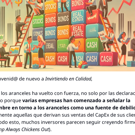
nvenid@ de nuevo a 
Invirtiendo en Calidad,
 los aranceles ha vuelto con fuerza, no solo por las declarac
no porque 
varias empresas han comenzado a señalar la 
mbre en torno a los aranceles como una fuente de debili
mente aquellas que derivan sus ventas del CapEx de sus client
odo esto, muchos inversores parecen seguir creyendo firm
mp Always Chickens Out
).