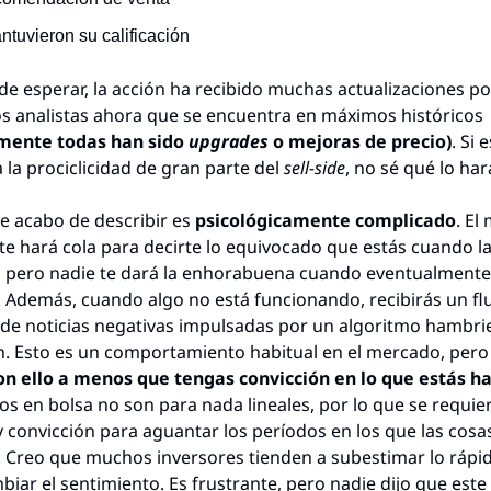
ntuvieron su calificación
e esperar, la acción ha recibido muchas actualizaciones pos
parte de los analistas ahora que se encuentra en máximos históricos 
mente todas han sido 
upgrades 
o mejoras de precio)
. Si 
la prociclicidad de gran parte del 
sell-side
, no sé qué lo har
e acabo de describir es 
psicológicamente complicado
. El
te hará cola para decirte lo equivocado que estás cuando la
 pero nadie te dará la enhorabuena cuando eventualmente 
 Además, cuando algo no está funcionando, recibirás un flu
de noticias negativas impulsadas por un algoritmo hambrie
n. Esto es un comportamiento habitual en el mercado, pero
con ello a menos que tengas convicción en lo que estás h
os en bolsa no son para nada lineales, por lo que se requier
y convicción para aguantar los períodos en los que las cosas
 Creo que muchos inversores tienden a subestimar lo rápid
iar el sentimiento. Es frustrante, pero nadie dijo que este 