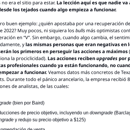
no era el sitio para estar. 
La lección aquí es que nadie va a
desde los tejados cuando algo empieza a funcionar.
ro buen ejemplo: ¿quién apostaba por una recuperación de
 2022? Muy pocos, ni siquiera los 
bulls
 más optimistas conf
ración en “V”. Sin embargo, cuando algo cambia, el sentimi
idamente, y 
las mismas personas que eran negativas en lo
erán los primeros en perseguir las acciones a máximos
 
ona la prociclicidad). 
Las acciones reciben 
upgrades 
por p
stas profesionales cuando ya están funcionando, no cuand
empezar a funcionar.
 Veamos datos más concretos de Texa
s. Durante todo el pánico arancelario, la empresa recibió 8 
ones de analistas, de las cuales:
grade
 (bien por Baird)
ducciones de precio objetivo, incluyendo un 
downgrade
ngrade
 y redujo su precio objetivo a $125)
comendación de venta