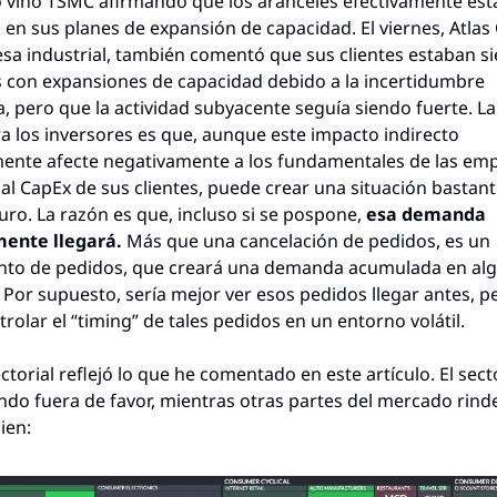
o vino TSMC afirmando que los aranceles efectivamente est
 en sus planes de expansión de capacidad. El viernes, Atlas 
a industrial, también comentó que sus clientes estaban s
 con expansiones de capacidad debido a la incertidumbre 
a, pero que la actividad subyacente seguía siendo fuerte. La
ra los inversores es que, aunque este impacto indirecto 
ente afecte negativamente a los fundamentales de las emp
al CapEx de sus clientes, puede crear una situación bastante
turo. La razón es que, incluso si se pospone, 
esa demanda 
ente llegará.
 Más que una cancelación de pedidos, es un 
nto de pedidos, que creará una demanda acumulada en alg
or supuesto, sería mejor ver esos pedidos llegar antes, pe
rolar el “timing” de tales pedidos en un entorno volátil.
ctorial reflejó lo que he comentado en este artículo. El secto
ndo fuera de favor, mientras otras partes del mercado rinde
ien: