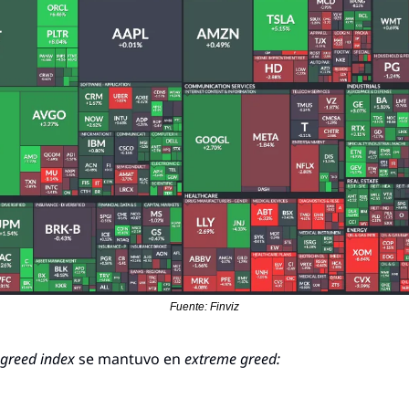
Fuente: Finviz
 greed index
 se mantuvo en 
extreme greed: