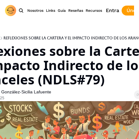
Entra
Únet
Nosotros
Links
Guía
Reseñas
Recursos
Reflexiones sobre la Cartera y el Impacto Indirecto de los Aranc
exiones sobre la Carter
mpacto Indirecto de los
celes (NDLS#79)
González-Sicilia Lafuente
025