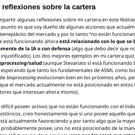
reflexiones sobre la cartera
partir algunas reflexiones sobre mi cartera en este 
Noticias
l asunto es que soy dueño de algunas acciones que actualm
beneplácito del mercado y por lo tanto “no están funcionand
e está funcionando ahora 
está relacionado con lo que se b
mente de la IA o con defensa
 (algo que debo decir que no
oprocessing/
salud
 (aunque Stevanato sí está funcionando b
o esperando que tanto los fundamentales de ASML como los 
de 
bioprocessing
 evolucionen bien en los próximos años, per
que el mercado actualmente no está posicionado en estos te
tores que interesan ahora mismo).
difícil poseer activos que no están funcionando con el índic
stóricos, creo honestamente que si uno posee aquello que 
tá actualmente favoreciendo y por tanto algo que la mayor
 probablemente posee, uno no está posicionado de la mane