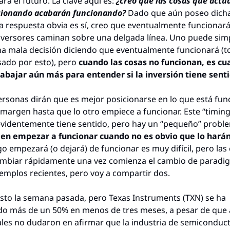
ra el futuro. La clave aquí es: 
¿creo que las cosas que actu
cionando acabarán funcionando?
 Dado que aún poseo dicha
la respuesta obvia es sí, creo que eventualmente funcionará
inversores caminan sobre una delgada línea. Uno puede sim
a mala decisión diciendo que eventualmente funcionará (to
do por esto), pero 
cuando las cosas no funcionan, es cu
abajar aún más para entender si la inversión tiene senti
rsonas dirán que es mejor posicionarse en lo que está fun
 margen hasta que lo otro empiece a funcionar. Este “timing”
videntemente tiene sentido, pero hay un “pequeño” proble
len empezar a funcionar cuando no es obvio que lo hará
o empezará (o dejará) de funcionar es muy difícil, pero las 
mbiar rápidamente una vez comienza el cambio de paradig
mplos recientes, pero voy a compartir dos.
sto la semana pasada, pero Texas Instruments (TXN) se ha 
do más de un 50% en menos de tres meses, a pesar de que a
les no dudaron en afirmar que la industria de semiconduct