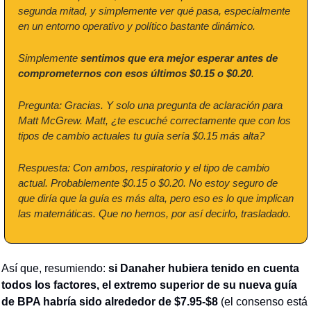
segunda mitad, y simplemente ver qué pasa, especialmente 
en un entorno operativo y político bastante dinámico.
Simplemente 
sentimos que era mejor esperar antes de 
comprometernos con esos últimos $0.15 o $0.20
.
Pregunta: Gracias. Y solo una pregunta de aclaración para 
Matt McGrew. Matt, ¿te escuché correctamente que con los 
tipos de cambio actuales tu guía sería $0.15 más alta?
Respuesta: Con ambos, respiratorio y el tipo de cambio 
actual. Probablemente $0.15 o $0.20. No estoy seguro de 
que diría que la guía es más alta, pero eso es lo que implican 
las matemáticas. Que no hemos, por así decirlo, trasladado.
Así que, resumiendo: 
si Danaher hubiera tenido en cuenta 
todos los factores, el extremo superior de su nueva guía 
de BPA habría sido alrededor de $7.95-$8
 (el consenso está 