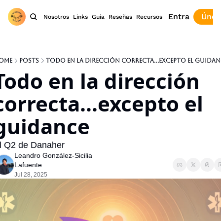
Entra
Únet
Nosotros
Links
Guía
Reseñas
Recursos
ome
Posts
Todo en la dirección correcta...excepto el guidan
Todo en la dirección 
correcta...excepto el 
guidance
l Q2 de Danaher
Leandro González-Sicilia 
Lafuente
Jul 28, 2025