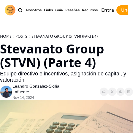
Entra
Únet
Nosotros
Links
Guía
Reseñas
Recursos
Home
Posts
Stevanato Group (STVN) (Parte 4)
Stevanato Group 
(STVN) (Parte 4)
Equipo directivo e incentivos, asignación de capital, y 
valoración
Leandro González-Sicilia 
Lafuente
Nov 14, 2024