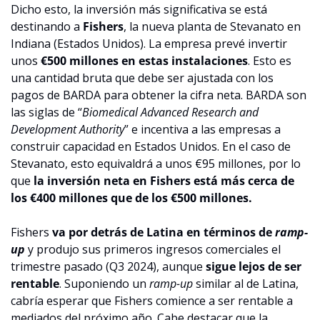
Dicho esto, la inversión más significativa se está 
destinando a 
Fishers
, la nueva planta de Stevanato en 
Indiana (Estados Unidos). La empresa prevé invertir 
unos 
€500 millones en estas instalaciones
. Esto es 
una cantidad bruta que debe ser ajustada con los 
pagos de BARDA para obtener la cifra neta. BARDA son 
las siglas de “
Biomedical Advanced Research and 
Development Authority
” e incentiva a las empresas a 
construir capacidad en Estados Unidos. En el caso de 
Stevanato, esto equivaldrá a unos €95 millones, por lo 
que 
la inversión neta en Fishers está más cerca de 
los €400 millones que de los €500 millones.
Fishers 
va por detrás de Latina en términos de 
ramp-
up
 y produjo sus primeros ingresos comerciales el 
trimestre pasado (Q3 2024), aunque 
sigue lejos de ser 
rentable
. Suponiendo un 
ramp-up 
similar al de Latina, 
cabría esperar que Fishers comience a ser rentable a 
mediados del próximo año. Cabe destacar que la 